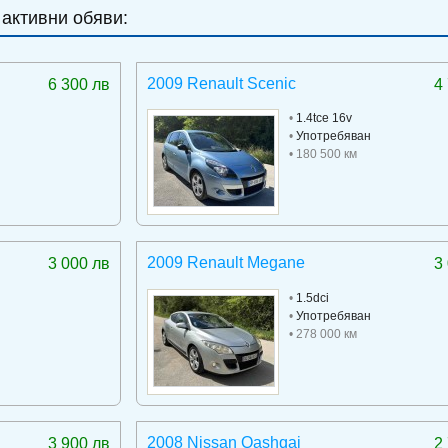
 активни обяви:
2009 Renault Scenic
6 300 лв
4
•
1.4tce 16v
•
Употребяван
• 180 500 км
2009 Renault Megane
3 000 лв
3
•
1.5dci
•
Употребяван
• 278 000 км
2008 Nissan Qashqai
3 900 лв
2