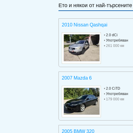
Ето и някои от най-търсените
2010 Nissan Qashqai
•
2.0 dCi
•
Употребяван
• 261 000 км
2007 Mazda 6
•
2.0 CiTD
•
Употребяван
• 179 000 км
2005 BMW 320