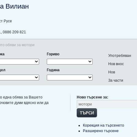
а Вилиан
ст Русе
, 0886 209 821
вто обяви за мотори
рка
Гориво
Употребяван
Нов внос
дел
Година
Нов
За части
о една обява за Вашето
Ново търсене за:
ючовите думи вдясно или да
ТЪРСИ
Корекция на търсенето
Разширено търсене