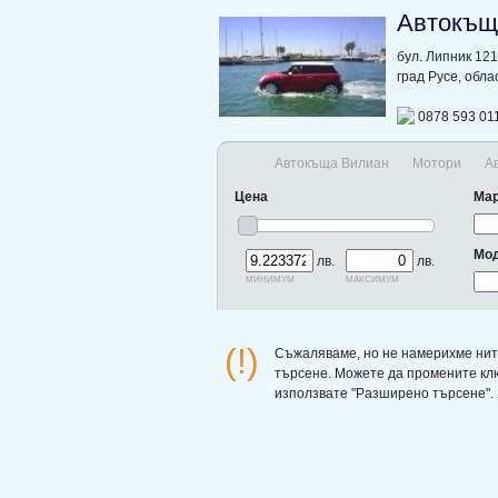
Автокъщ
бул. Липник 121
град Русе, обла
0878 593 011
Автокъща Вилиан
Мотори
А
Цена
Ма
Мо
лв.
лв.
минимум
максимум
(!)
Съжаляваме, но не намерихме нит
търсене. Можете да промените кл
използвате "Разширено търсене".