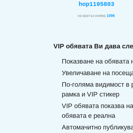
hop1195803
на кратък номер
1096
VIP обявата Ви дава сл
Показване на обявата 
Увеличаване на посеща
По-голяма видимост в р
рамка и VIP стикер
VIP обявата показва на
обявата е реална
Автомачитно публикува