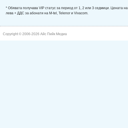
* Обявата получава VIP статус за период от 1, 2 или 3 седмици. Цената н
лева + ДДС за абонати на M-tel, Telenor и Vivacom.
Copyright © 2006-2026
Айс Пийк Медиа