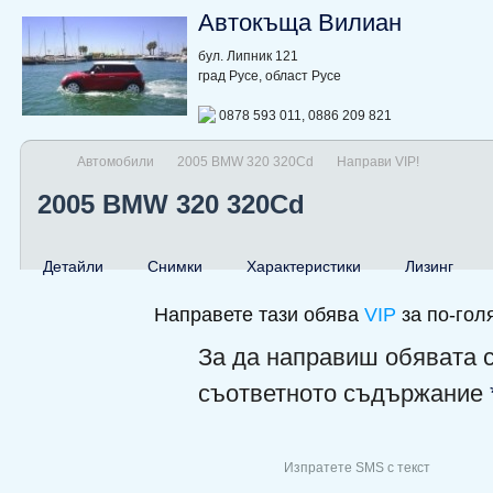
Автокъща Вилиан
бул. Липник 121
град Русе, област Русе
0878 593 011, 0886 209 821
Автомобили
2005 BMW 320 320Cd
Направи VIP!
2005 BMW 320 320Cd
Детайли
Снимки
Характеристики
Лизинг
Направете тази обява
VIP
за по-гол
За да направиш обявата 
съответното съдържание
Изпратете SMS с текст