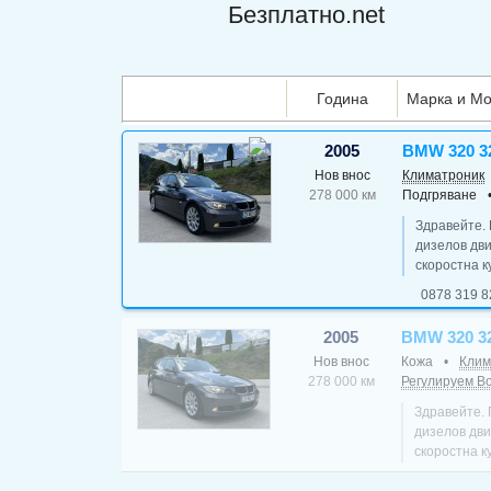
Безплатно.net
Година
Марка и Мо
2005
BMW 320 3
Нов внос
Климатроник
278 000 км
Подгряване
Здравейте.
дизелов дви
скоростна ку
0878 319 8
2005
BMW 320 3
Нов внос
Кожа
•
Клим
278 000 км
Регулируем В
Здравейте. 
дизелов дви
скоростна ку